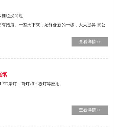
水裡也沒問題
易有摺痕。一整天下來，始終像新的一樣，大大提昇 貴公
查看详情++
光纸
,LED条灯，筒灯和平板灯等应用。
查看详情++